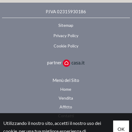
P.IVA 02315930186
Sitemap
Privacy Policy
Cookie Policy
partner
Menù del Sito
Home
Vendita
Affitto
Contatti
Utilizzando il nostro sito, accetti il nostro uso dei
OK
cookie
, per una tua migliore esperienza di