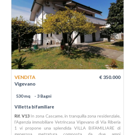
VENDITA
€ 350.000
Vigevano
530 mq
- 3 Bagni
Villetta bifamiliare
Rif. V13
In zona Cascame, in tranquilla zona residenziale,
l'Agenzia immobiliare Vetrincasa Vigevano di Via Riberia
1 vi propone una splendida VILLA BIFAMILIARE di
generosa metratura composta da due ampi