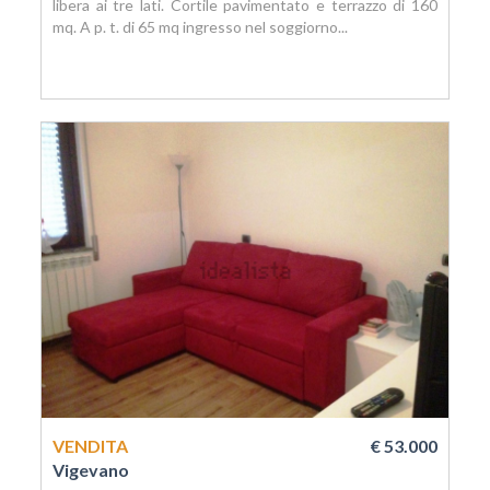
libera ai tre lati. Cortile pavimentato e terrazzo di 160
mq. A p. t. di 65 mq ingresso nel soggiorno...
VENDITA
€ 53.000
Vigevano